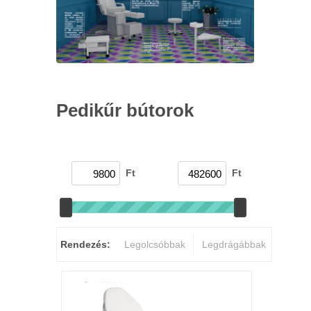
Pedikűr bútorok
Ft
Ft
Rendezés:
Legolcsóbbak
Legdrágábbak