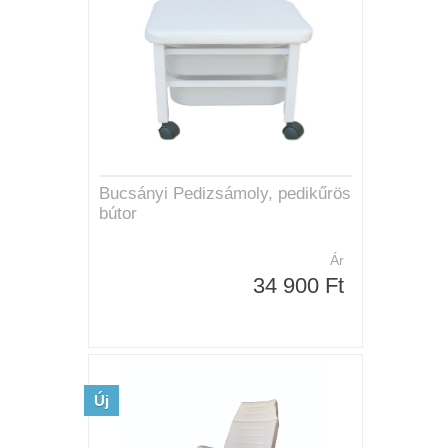
Bucsányi Pedizsámoly, pedikűrös
bútor
Ár
34 900 Ft
Új