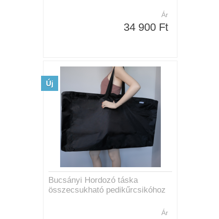
Ár
34 900 Ft
Új
Bucsányi Hordozó táska
összecsukható pedikűrcsikóhoz
Ár