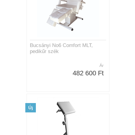
Bucsányi No6 Comfort MLT,
pedikűr szék
Ár
482 600 Ft
Új